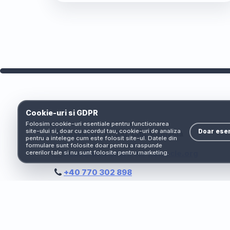
Cookie-uri si GDPR
Folosim cookie-uri esentiale pentru functionarea
site-ului si, doar cu acordul tau, cookie-uri de analiza
Doar esen
Cășeiu nr. 27, jud. Cluj, România
pentru a intelege cum este folosit site-ul. Datele din
formulare sunt folosite doar pentru a raspunde
hello@dumbrava-lui-patrocle.org
cererilor tale si nu sunt folosite pentru marketing.
+40 770 302 898
Primește vești despre animalele, co