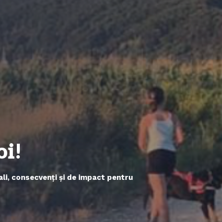
oi!
li, consecvenți și de impact pentru