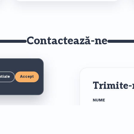
Contactează-ne
tiale
Accept
Trimite-
NUME
EMAIL
piii și proiectele