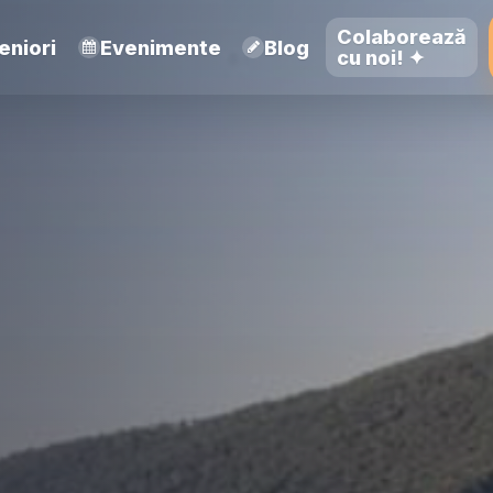
Colaborează
eniori
Evenimente
Blog
cu noi! ✦