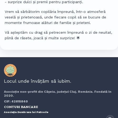
- surprize dulci și premii pentru participanți.
Vrem să sărbătorim copilăria împreună, într-o atmosferă
veselă și prietenoasă, unde fiecare copil să se bucure de
momente frumoase alături de familie și prieteni.
Vă așteptăm cu drag să petrecem împreună o zi de neuitat,
plină de râsete, joacă și multe surprize! 🌟
Locul unde învățăm să iubim.
Asociație non-profit din Cășeiu, județul Cluj, România. Fondată în
2020.
CIF: 42815840
CONTURI BANCARE
Asociația Dumbrava lui Patrocle