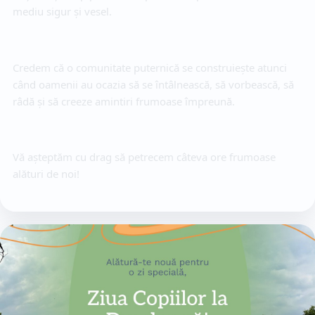
mediu sigur și vesel.
Credem că o comunitate puternică se construiește atunci 
când oamenii au ocazia să se întâlnească, să vorbească, să 
râdă și să creeze amintiri frumoase împreună.
Vă așteptăm cu drag să petrecem câteva ore frumoase 
alături de noi!