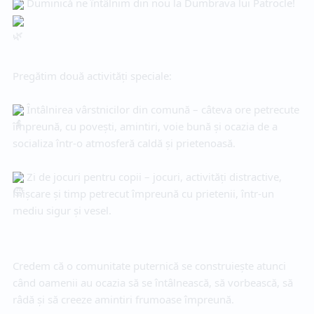
 Duminicǎ ne întâlnim din nou la Dumbrava lui Patrocle! 
Pregătim două activități speciale:
 Întâlnirea vârstnicilor din comună – câteva ore petrecute 
împreună, cu povești, amintiri, voie bună și ocazia de a 
socializa într-o atmosferă caldă și prietenoasă.
 Zi de jocuri pentru copii – jocuri, activități distractive, 
mișcare și timp petrecut împreună cu prietenii, într-un 
mediu sigur și vesel.
Credem că o comunitate puternică se construiește atunci 
când oamenii au ocazia să se întâlnească, să vorbească, să 
râdă și să creeze amintiri frumoase împreună.