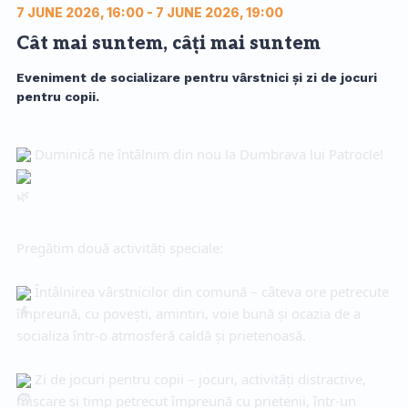
7 JUNE 2026, 16:00 - 7 JUNE 2026, 19:00
Cât mai suntem, câți mai suntem
Eveniment de socializare pentru vârstnici şi zi de jocuri
pentru copii.
 Duminicǎ ne întâlnim din nou la Dumbrava lui Patrocle! 
Pregătim două activități speciale:
 Întâlnirea vârstnicilor din comună – câteva ore petrecute 
împreună, cu povești, amintiri, voie bună și ocazia de a 
socializa într-o atmosferă caldă și prietenoasă.
 Zi de jocuri pentru copii – jocuri, activități distractive, 
mișcare și timp petrecut împreună cu prietenii, într-un 