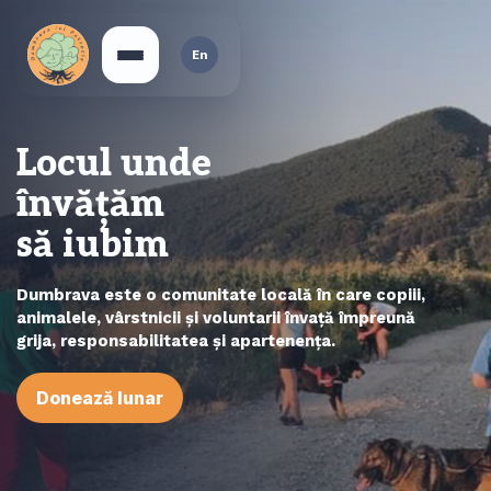
En
Locul unde
învățăm
să iubim
Dumbrava este o comunitate locală în care copiii,
animalele, vârstnicii și voluntarii învață împreună
grija, responsabilitatea și apartenența.
Donează lunar