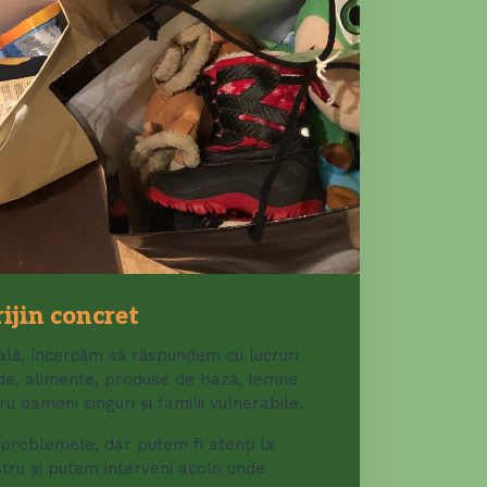
rijin concret
lă, încercăm să răspundem cu lucruri
lde, alimente, produse de bază, lemne
ru oameni singuri și familii vulnerabile.
problemele, dar putem fi atenți la
stru și putem interveni acolo unde