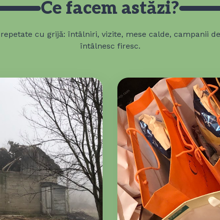
Ce facem astăzi?
repetate cu grijă: întâlniri, vizite, mese calde, campanii d
întâlnesc firesc.