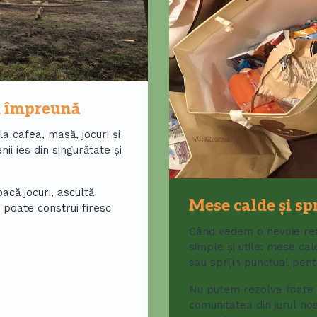
ii împreună
a cafea, masă, jocuri și
ii ies din singurătate și
acă jocuri, ascultă
Mese calde și sp
 poate construi firesc
Când vedem o nevoie rea
simple și utile: mese ca
sau sprijin punctual pent
Nu putem rezolva toate 
comunitatea din jurul no