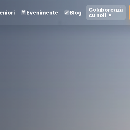
Colaborează
eniori
Evenimente
Blog
cu noi! ✦