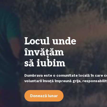
Locul unde
învățăm
să iubim
Dumbrava este o comunitate locală în care copi
voluntarii învață împreună grija, responsabili
Donează lunar