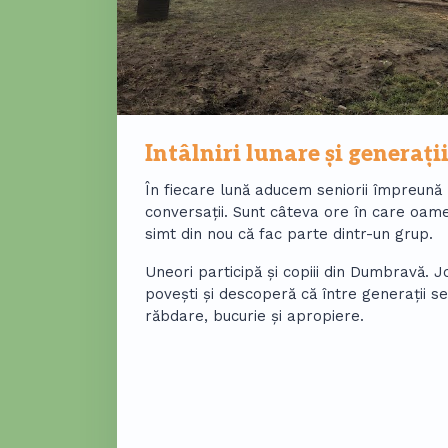
Întâlniri lunare și generaț
În fiecare lună aducem seniorii împreună l
conversații. Sunt câteva ore în care oamen
simt din nou că fac parte dintr-un grup.
Uneori participă și copiii din Dumbravă. Jo
povești și descoperă că între generații se
răbdare, bucurie și apropiere.