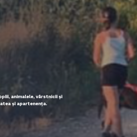
ii, animalele, vârstnicii și
tatea și apartenența.