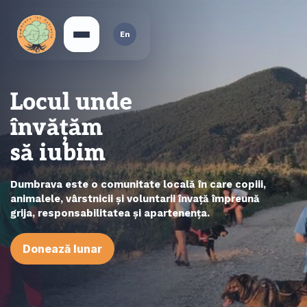
En
Locul unde
învățăm
să iubim
Dumbrava este o comunitate locală în care copiii,
animalele, vârstnicii și voluntarii învață împreună
grija, responsabilitatea și apartenența.
Donează lunar