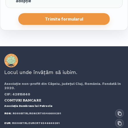
adopție
Trimite formularul
Locul unde învățăm să iubim.
Asociație non-profit din Cășeiu, județul Cluj, România. Fondată în
2020.
CIF: 42815840
CONTURI BANCARE
Asociația Dumbrava lui Patrocle
RON:
RO80BTRLRONCRT0546600201
EUR:
RO30BTRLEURCRT0546600201