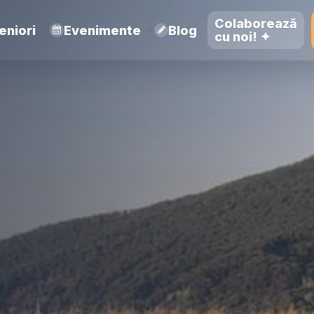
Colaborează
eniori
Evenimente
Blog
cu noi! ✦