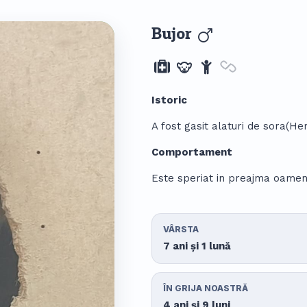
Bujor
Istoric
A fost gasit alaturi de sora(Hera
Comportament
Este speriat in preajma oamen
VÂRSTA
7 ani și 1 lună
ÎN GRIJA NOASTRĂ
4 ani și 9 luni