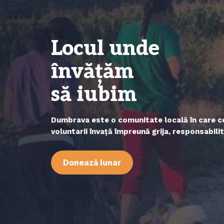
Locul unde
învățăm
să iubim
Dumbrava este o comunitate locală în care copi
voluntarii învață împreună grija, responsabili
Donează lunar