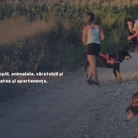
ii, animalele, vârstnicii și
tatea și apartenența.