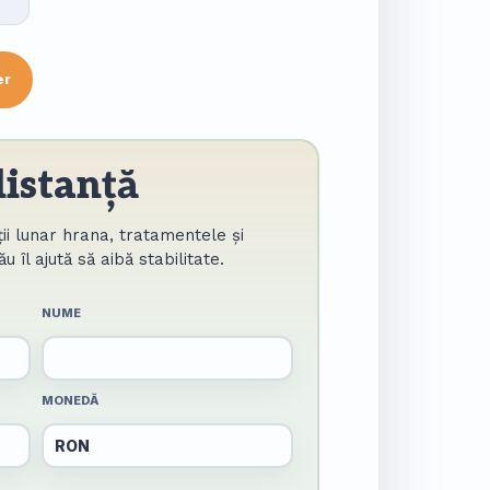
er
distanță
ții lunar hrana, tratamentele și
tău îl ajută să aibă stabilitate.
NUME
MONEDĂ