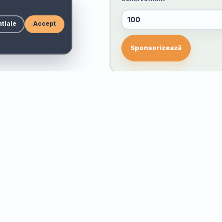
tiale
Accept
Sponsorizează
PROIECTE
IMPLICĂ-TE
Prietenii Lizucăi
Donează
Nu Ești Singură
Voluntariat