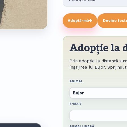
Adoptă-mă
Devino fost
Adopție la 
Prin adopție la distanță sus
îngrijirea lui Bujor. Sprijinul 
ANIMAL
E-MAIL
SUMĂ LUNARĂ